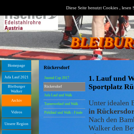
Diese Seite benutzt Cookies , lesen 
BLEIBUR
Homepage
Rückersdorf
1. Lauf und 
Jufa Lauf 2021
Jauntal Cup 2017
Sportplatz Rü
Bleiburger
Rückersdorf
Walker
Jufa Lauf und Walk
Archiv
Unter idealen 
Turnerseelauf und Walk
in Rückersdor
Videos
Pirkilauf und Walk - Finale
Nach den Bambi
Unsere Region
Walker den Be