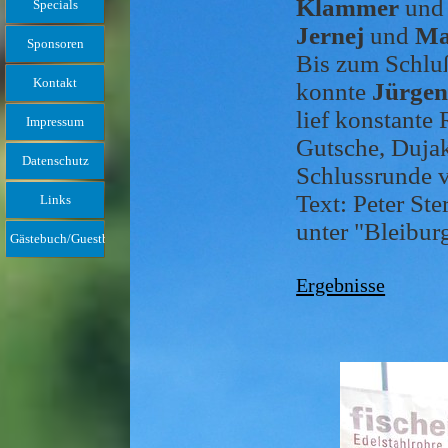
Klammer
und
Specials
Jernej
und
Ma
Sponsoren
Bis zum Schlu
Kontakt
konnte
Jürgen
lief konstante
Impressum
Gutsche, Dujak
Datenschutz
Schlussrunde 
Text: Peter Ste
Links
unter "Bleiburg
Gästebuch/Guestbook
Ergebnisse