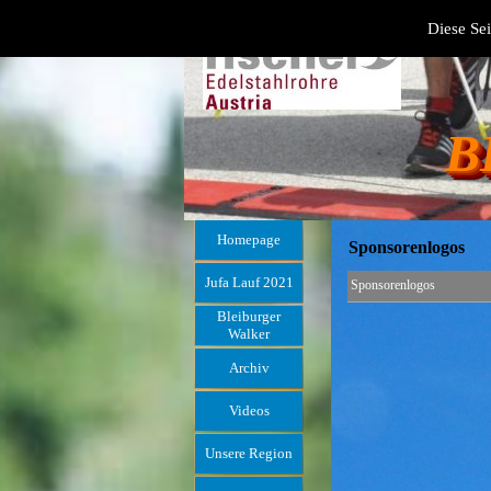
Diese Sei
B
Homepage
Sponsorenlogos
Jufa Lauf 2021
Sponsorenlogos
Bleiburger
Walker
Archiv
Videos
Unsere Region