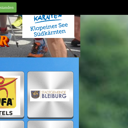
rstanden
R